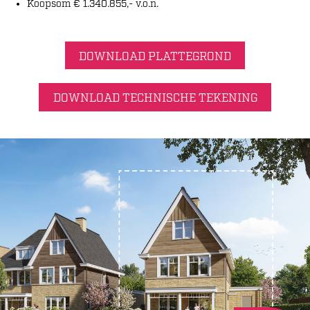
Koopsom € 1.340.855,- v.o.n.
DOWNLOAD PLATTEGROND
DOWNLOAD TECHNISCHE TEKENING