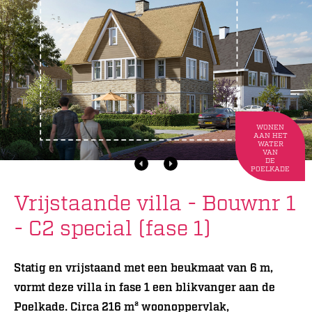
WONEN
AAN HET
WATER
VAN
DE
POELKADE
Vrijstaande villa - Bouwnr 1
- C2 special (fase 1)
Statig en vrijstaand met een beukmaat van 6 m,
vormt deze villa in fase 1 een blikvanger aan de
Poelkade. Circa 216 m² woonoppervlak,