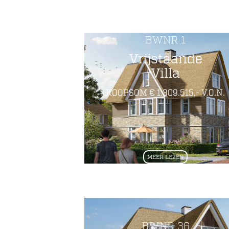
BWNR 1
Vrijstaande
Villa
KOOPSOM € 1.309.515,- V.O.N.
MEER LEZEN
BWNR 36