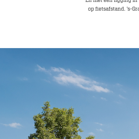
En met een ligging in
op fietsafstand. ’s-G