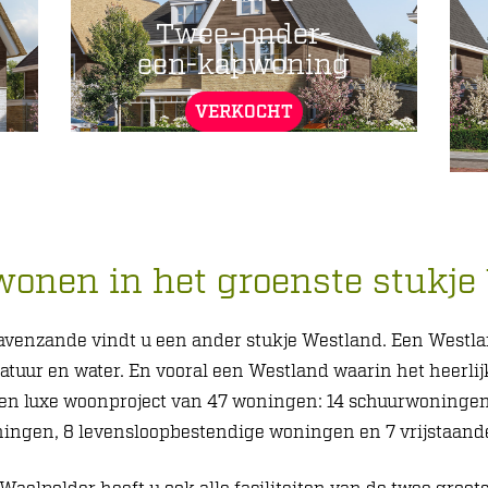
Twee-onder-
een-kapwoning
VERKOCHT
onen in het groenste stukje
avenzande vindt u een ander stukje Westland. Een Westla
 natuur en water. En vooral een Westland waarin het heerli
een luxe woonproject van 47 woningen: 14 schuurwoninge
ngen, 8 levensloopbestendige woningen en 7 vrijstaande 