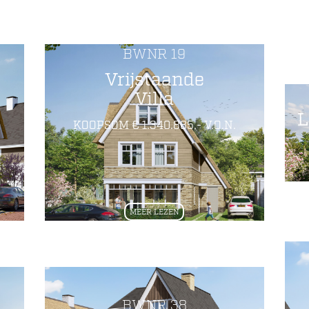
BWNR 19
Vrijstaande
Villa
L
KOOPSOM € 1.340.885,- V.O.N.
MEER LEZEN
BWNR 38