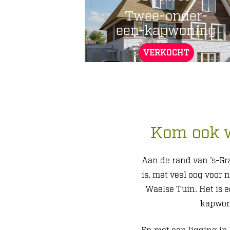
Twee-onder-
een-kapwoning
VERKOCHT
Kom ook w
Aan de rand van ’s-Gr
is, met veel oog voor
Waelse Tuin. Het is 
kapwoni