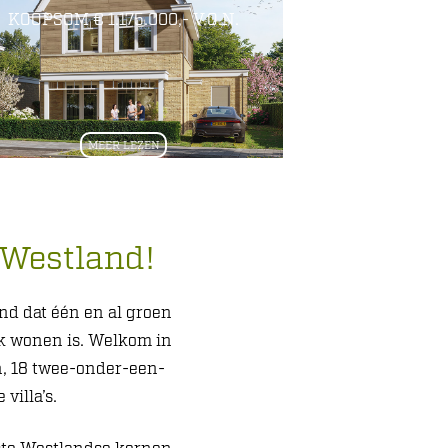
KOOPSOM € 1.175.000,- V.O.N.
MEER LEZEN
 Westland!
nd dat één en al groen
jk wonen is. Welkom in
n, 18 twee-onder-een-
villa’s.