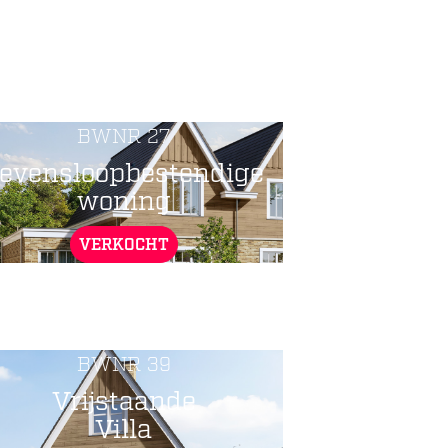
BWNR 27
evensloopbestendige
woning
VERKOCHT
BWNR 39
Vrijstaande
Villa